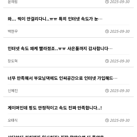
윤예림
2025-09-30
와... 렉이 안걸리다니..ㅠㅠ 특히 인터넷 속도가 눈…
백현우
2025-09-30
인터넷 속도 왜케 빨라졌죠..ㅠㅠ 사은품까지 감사합니다…
장도혁
2025-09-30
너무 만족해서 부모님댁에도 인싸공간으로 인터넷 가입해드…
신혜진
2025-09-30
게이머인데 핑도 안정적이고 속도 진짜 만족합니다..!
오태식
2025-09-30