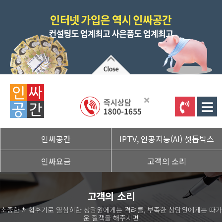
인싸공간
IPTV, 인공지능(AI) 셋톱박스
사은품지급
SK / 셋톱박스, 편성표
인싸요금
고객의 소리
KT / 셋톱박스, 편성표
SK / 상품소개
이용후기
LG / 셋톱박스, 편성표
고객의 소리
KT / 상품소개
상담문의
소중한 체험후기로 열심히한 상담원에게는 격려를, 부족한 상담원에게는 따가
SKY 라이프 / 셋톱박스, 편성표
LG / 상품소개
운 질책을 해주시면